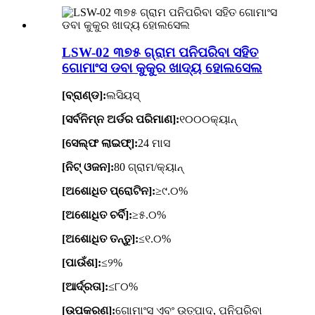
LSW-02 ୩୭୫ ଗ୍ରାମ ପନିପରିବା ସହିତ
ଗୋମାଂସ ଡବା କୁକୁର ଖାଦ୍ୟ ହୋଲସେଲ
[ବ୍ରାଣ୍ଡ]:
ଲସିୟସ୍
[ସର୍ବନିମ୍ନ ଅର୍ଡର ପରିମାଣ]:
୧୦୦୦କ୍ୟାନ୍
[ସେଲ୍ଫ ଲାଇଫ୍]:
24 ମାସ
[ନିଟ୍ ଓଜନ]:
80 ଗ୍ରାମ/କ୍ୟାନ୍
[ଅଶୋଧିତ ପ୍ରୋଟିନ]:
≥୯.୦%
[ଅଶୋଧିତ ଚର୍ବି]:
≥୫.୦%
[ଅଶୋଧିତ ତନ୍ତୁ]:
≤୧.୦%
[ପାଉଁଶ]:
≤୨%
[ଆର୍ଦ୍ରତା]:
≤୮୦%
[ଉପକରଣ]:
ଗୋମାଂସ ଏବଂ ଉତ୍ପାଦ, ପନିପରିବା