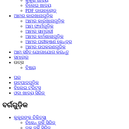
କୁକୁର ଖାଦ୍ୟ
ବିଲେଇ ଖାଦ୍ୟ
PDF ଡାଉନଲୋଡ୍
ଆମର କାରଖାନାଗୁଡ଼ିକ
ଆମର କାରଖାନାଗୁଡ଼ିକ
ଆମ ଫାର୍ମଗୁଡ଼ିକ
ଆମର ସାମଗ୍ରୀ
ଆମର କର୍ମଶାଳାଗୁଡ଼ିକ
ଆମର ପରୀକ୍ଷଣ କେନ୍ଦ୍ର
ଆମର ଉପକରଣଗୁଡିକ
ଆମ ସହିତ ଯୋଗାଯୋଗ କରନ୍ତୁ
ସମାଚାର
ଉତ୍ସ
ବିଷୟ
ଘର
ଉତ୍ପାଦଗୁଡ଼ିକ
ବିଲେଇ ଟ୍ରିଟ୍ସ
ଓଦା ଖାଦ୍ୟ ସିରିଜ୍
ବର୍ଗଗୁଡ଼ିକ
କୁକୁରଙ୍କ ଚିକିତ୍ସା
ଚିକେନ୍ ଜର୍କି ସିରିଜ୍
ଡକ୍ ଜର୍କି ସିରିଜ୍