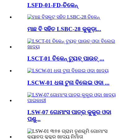
LSFD-01-FD-ଚିକେନ୍
ମାଛ ବି ସହିତ LSBC-28 କୁକୁଡ଼ା...
LSCT-01 ଚିକେନ୍ ଟ୍ୟୁବ୍ ପାଉଚ୍ ...
LSCW-01 ଧଳା ଟୁନା ବିଲେଇ ଓଦା ...
LSW-07 ଗୋମାଂସ ପାତ୍ର କୁକୁର ଓଦା
ପଶୁ...