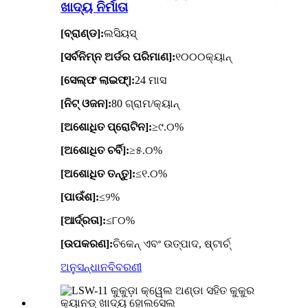
ଖାଦ୍ୟ ନିର୍ମାତା
[ବ୍ରାଣ୍ଡ]:
ଲସିୟସ୍
[ସର୍ବନିମ୍ନ ଅର୍ଡର ପରିମାଣ]:
୧୦୦୦କ୍ୟାନ୍
[ସେଲ୍ଫ ଲାଇଫ୍]:
24 ମାସ
[ନିଟ୍ ଓଜନ]:
80 ଗ୍ରାମ/କ୍ୟାନ୍
[ଅଶୋଧିତ ପ୍ରୋଟିନ]:
≥୯.୦%
[ଅଶୋଧିତ ଚର୍ବି]:
≥୫.୦%
[ଅଶୋଧିତ ତନ୍ତୁ]:
≤୧.୦%
[ପାଉଁଶ]:
≤୨%
[ଆର୍ଦ୍ରତା]:
≤୮୦%
[ଉପକରଣ]:
ଚିକେନ୍ ଏବଂ ଉତ୍ପାଦ, ଷ୍ଟାର୍ଚ୍
ଅନୁସନ୍ଧାନ
ବିବରଣୀ