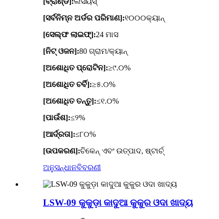
[ବ୍ରାଣ୍ଡ]:
ଲସିୟସ୍
[ସର୍ବନିମ୍ନ ଅର୍ଡର ପରିମାଣ]:
୧୦୦୦କ୍ୟାନ୍
[ସେଲ୍ଫ ଲାଇଫ୍]:
24 ମାସ
[ନିଟ୍ ଓଜନ]:
80 ଗ୍ରାମ/କ୍ୟାନ୍
[ଅଶୋଧିତ ପ୍ରୋଟିନ]:
≥୯.୦%
[ଅଶୋଧିତ ଚର୍ବି]:
≥୫.୦%
[ଅଶୋଧିତ ତନ୍ତୁ]:
≤୧.୦%
[ପାଉଁଶ]:
≤୨%
[ଆର୍ଦ୍ରତା]:
≤୮୦%
[ଉପକରଣ]:
ଚିକେନ୍ ଏବଂ ଉତ୍ପାଦ, ଷ୍ଟାର୍ଚ୍
ଅନୁସନ୍ଧାନ
ବିବରଣୀ
LSW-09 କୁକୁଡ଼ା କାଦୁଆ କୁକୁର ଓଦା ଖାଦ୍ୟ