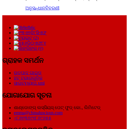
ଅନୁସନ୍ଧାନ
ବିବରଣୀ
ଗ୍ରାହକ ସମର୍ଥନ
ଉତ୍ପାଦ ଗାଇଡ୍
ହଟ୍ ଟ୍ୟାଗ୍‌ଗୁଡ଼ିକ
ସାଇଟମ୍ୟାପ୍.xml
ଯୋଗାଯୋଗ ସୂଚନା
ଶାଣ୍ଡୋଙ୍ଗ୍ ଲସ୍ସିୟସ୍ ପେଟ୍ ଫୁଡ୍ କୋ., ଲିମିଟେଡ୍
emma@chinaluscious.com
+୮୬୧୩୭୯୧୮୬୯୬୫୫