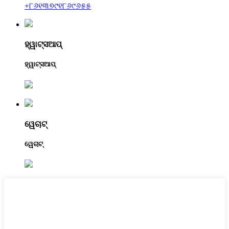
+୮୬୧୩୭୯୧୮୬୯୬୫୫
ହ୍ୱାଟ୍ସଆପ୍
ହ୍ୱାଟ୍ସଆପ୍
ୱେଚାଟ୍
ୱେଚାଟ୍