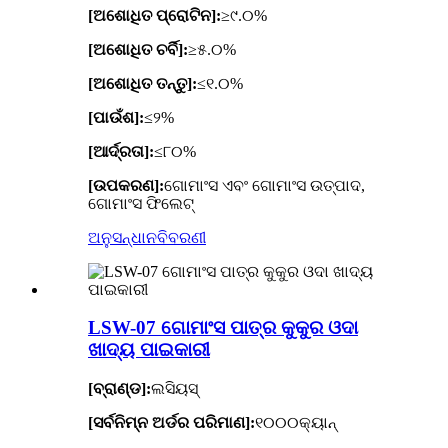
[ଅଶୋଧିତ ପ୍ରୋଟିନ]:
≥୯.୦%
[ଅଶୋଧିତ ଚର୍ବି]:
≥୫.୦%
[ଅଶୋଧିତ ତନ୍ତୁ]:
≤୧.୦%
[ପାଉଁଶ]:
≤୨%
[ଆର୍ଦ୍ରତା]:
≤୮୦%
[ଉପକରଣ]:
ଗୋମାଂସ ଏବଂ ଗୋମାଂସ ଉତ୍ପାଦ,
ଗୋମାଂସ ଫିଲେଟ୍
ଅନୁସନ୍ଧାନ
ବିବରଣୀ
LSW-07 ଗୋମାଂସ ପାତ୍ର କୁକୁର ଓଦା
ଖାଦ୍ୟ ପାଇକାରୀ
[ବ୍ରାଣ୍ଡ]:
ଲସିୟସ୍
[ସର୍ବନିମ୍ନ ଅର୍ଡର ପରିମାଣ]:
୧୦୦୦କ୍ୟାନ୍