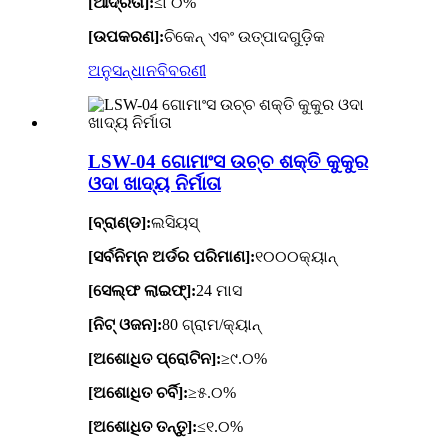
[ଆର୍ଦ୍ରତା]:
≤୮୦%
[ଉପକରଣ]:
ଚିକେନ୍ ଏବଂ ଉତ୍ପାଦଗୁଡ଼ିକ
ଅନୁସନ୍ଧାନ
ବିବରଣୀ
LSW-04 ଗୋମାଂସ ଉଚ୍ଚ ଶକ୍ତି କୁକୁର
ଓଦା ଖାଦ୍ୟ ନିର୍ମାତା
[ବ୍ରାଣ୍ଡ]:
ଲସିୟସ୍
[ସର୍ବନିମ୍ନ ଅର୍ଡର ପରିମାଣ]:
୧୦୦୦କ୍ୟାନ୍
[ସେଲ୍ଫ ଲାଇଫ୍]:
24 ମାସ
[ନିଟ୍ ଓଜନ]:
80 ଗ୍ରାମ/କ୍ୟାନ୍
[ଅଶୋଧିତ ପ୍ରୋଟିନ]:
≥୯.୦%
[ଅଶୋଧିତ ଚର୍ବି]:
≥୫.୦%
[ଅଶୋଧିତ ତନ୍ତୁ]:
≤୧.୦%