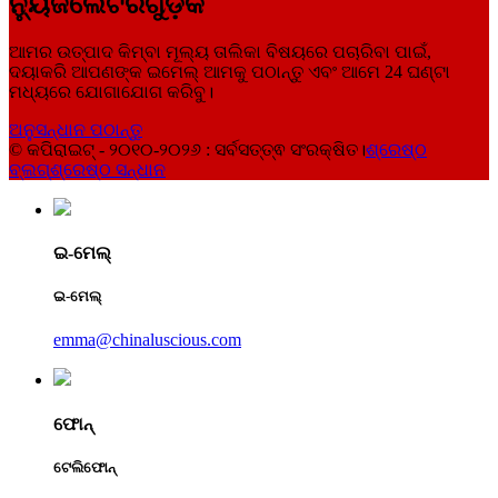
ନ୍ୟୁଜଲେଟରଗୁଡ଼ିକ
ଆମର ଉତ୍ପାଦ କିମ୍ବା ମୂଲ୍ୟ ତାଲିକା ବିଷୟରେ ପଚାରିବା ପାଇଁ,
ଦୟାକରି ଆପଣଙ୍କ ଇମେଲ୍ ଆମକୁ ପଠାନ୍ତୁ ଏବଂ ଆମେ 24 ଘଣ୍ଟା
ମଧ୍ୟରେ ଯୋଗାଯୋଗ କରିବୁ।
ଅନୁସନ୍ଧାନ ପଠାନ୍ତୁ
© କପିରାଇଟ୍ - ୨୦୧୦-୨୦୨୬ : ସର୍ବସତ୍ତ୍ଵ ସଂରକ୍ଷିତ।
ଶ୍ରେଷ୍ଠ
ବ୍ଲଗ୍
ଶ୍ରେଷ୍ଠ ସନ୍ଧାନ
ଇ-ମେଲ୍
ଇ-ମେଲ୍
emma@chinaluscious.com
ଫୋନ୍
ଟେଲିଫୋନ୍