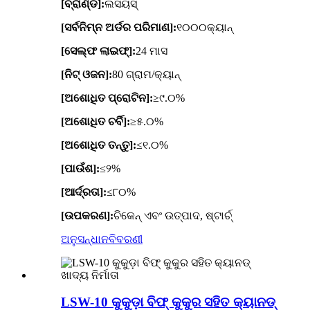
[ବ୍ରାଣ୍ଡ]:
ଲସିୟସ୍
[ସର୍ବନିମ୍ନ ଅର୍ଡର ପରିମାଣ]:
୧୦୦୦କ୍ୟାନ୍
[ସେଲ୍ଫ ଲାଇଫ୍]:
24 ମାସ
[ନିଟ୍ ଓଜନ]:
80 ଗ୍ରାମ/କ୍ୟାନ୍
[ଅଶୋଧିତ ପ୍ରୋଟିନ]:
≥୯.୦%
[ଅଶୋଧିତ ଚର୍ବି]:
≥୫.୦%
[ଅଶୋଧିତ ତନ୍ତୁ]:
≤୧.୦%
[ପାଉଁଶ]:
≤୨%
[ଆର୍ଦ୍ରତା]:
≤୮୦%
[ଉପକରଣ]:
ଚିକେନ୍ ଏବଂ ଉତ୍ପାଦ, ଷ୍ଟାର୍ଚ୍
ଅନୁସନ୍ଧାନ
ବିବରଣୀ
LSW-10 କୁକୁଡ଼ା ବିଫ୍ କୁକୁର ସହିତ କ୍ୟାନଡ୍