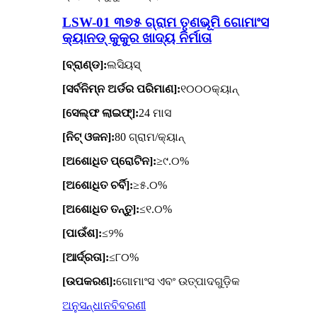
LSW-01 ୩୭୫ ଗ୍ରାମ ତୃଣଭୂମି ଗୋମାଂସ
କ୍ୟାନଡ୍ କୁକୁର ଖାଦ୍ୟ ନିର୍ମାତା
[ବ୍ରାଣ୍ଡ]:
ଲସିୟସ୍
[ସର୍ବନିମ୍ନ ଅର୍ଡର ପରିମାଣ]:
୧୦୦୦କ୍ୟାନ୍
[ସେଲ୍ଫ ଲାଇଫ୍]:
24 ମାସ
[ନିଟ୍ ଓଜନ]:
80 ଗ୍ରାମ/କ୍ୟାନ୍
[ଅଶୋଧିତ ପ୍ରୋଟିନ]:
≥୯.୦%
[ଅଶୋଧିତ ଚର୍ବି]:
≥୫.୦%
[ଅଶୋଧିତ ତନ୍ତୁ]:
≤୧.୦%
[ପାଉଁଶ]:
≤୨%
[ଆର୍ଦ୍ରତା]:
≤୮୦%
[ଉପକରଣ]:
ଗୋମାଂସ ଏବଂ ଉତ୍ପାଦଗୁଡ଼ିକ
ଅନୁସନ୍ଧାନ
ବିବରଣୀ