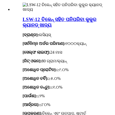
LSW-12 ଚିକେନ୍ ସହିତ ପନିପରିବା କୁକୁର
କ୍ୟାନଡ୍ ଖାଦ୍ୟ
[ବ୍ରାଣ୍ଡ]:
ଲସିୟସ୍
[ସର୍ବନିମ୍ନ ଅର୍ଡର ପରିମାଣ]:
୧୦୦୦କ୍ୟାନ୍
[ସେଲ୍ଫ ଲାଇଫ୍]:
24 ମାସ
[ନିଟ୍ ଓଜନ]:
80 ଗ୍ରାମ/କ୍ୟାନ୍
[ଅଶୋଧିତ ପ୍ରୋଟିନ]:
≥୯.୦%
[ଅଶୋଧିତ ଚର୍ବି]:
≥୫.୦%
[ଅଶୋଧିତ ତନ୍ତୁ]:
≤୧.୦%
[ପାଉଁଶ]:
≤୨%
[ଆର୍ଦ୍ରତା]:
≤୮୦%
[ଉପକରଣ]:
ଚିକେନ୍ ଏବଂ ଉତ୍ପାଦ, ଷ୍ଟାର୍ଚ୍