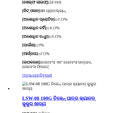
[ସେଲ୍ଫ ଲାଇଫ୍]:
24 ମାସ
[ନିଟ୍ ଓଜନ]:
80 ଗ୍ରାମ/କ୍ୟାନ୍
[ଅଶୋଧିତ ପ୍ରୋଟିନ]:
≥୯.୦%
[ଅଶୋଧିତ ଚର୍ବି]:
≥୫.୦%
[ଅଶୋଧିତ ତନ୍ତୁ]:
≤୧.୦%
[ପାଉଁଶ]:
≤୨%
[ଆର୍ଦ୍ରତା]:
≤୮୦%
[ଉପକରଣ]:
ଗୋମାଂସ ଏବଂ ଗୋମାଂସ ଉତ୍ପାଦ,
ଗୋମାଂସ ଫିଲେଟ୍
ଅନୁସନ୍ଧାନ
ବିବରଣୀ
LSW-08 100G ଚିକେନ୍ ପାତ୍ର କ୍ୟାନଡ୍
କୁକୁର ଖାଦ୍ୟ