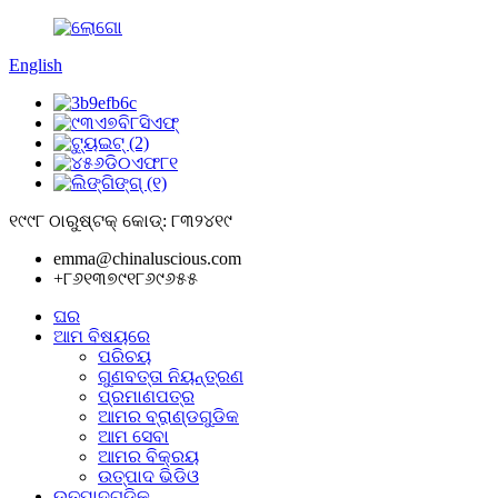
English
୧୯୯୮ ଠାରୁ
ଷ୍ଟକ୍ କୋଡ୍: ୮୩୨୪୧୯
emma@chinaluscious.com
+୮୬୧୩୭୯୧୮୬୯୬୫୫
ଘର
ଆମ ବିଷୟରେ
ପରିଚୟ
ଗୁଣବତ୍ତା ନିୟନ୍ତ୍ରଣ
ପ୍ରମାଣପତ୍ର
ଆମର ବ୍ରାଣ୍ଡଗୁଡିକ
ଆମ ସେବା
ଆମର ବିକ୍ରୟ
ଉତ୍ପାଦ ଭିଡିଓ
ଉତ୍ପାଦଗୁଡ଼ିକ