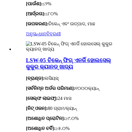
[ପାଉଁଶ]:
≤୨%
[ଆର୍ଦ୍ରତା]:
≤୮୦%
[ଉପକରଣ]:
ଚିକେନ୍ ଏବଂ ଉତ୍ପାଦ, ମାଛ
ଅନୁସନ୍ଧାନ
ବିବରଣୀ
LSW-05 ଚିକେନ୍ ଫିଗ୍ ଏନର୍ଜି ହୋଲସେଲ୍
କୁକୁର କ୍ୟାନଡ୍ ଖାଦ୍ୟ
[ବ୍ରାଣ୍ଡ]:
ଲସିୟସ୍
[ସର୍ବନିମ୍ନ ଅର୍ଡର ପରିମାଣ]:
୧୦୦୦କ୍ୟାନ୍
[ସେଲ୍ଫ ଲାଇଫ୍]:
24 ମାସ
[ନିଟ୍ ଓଜନ]:
80 ଗ୍ରାମ/କ୍ୟାନ୍
[ଅଶୋଧିତ ପ୍ରୋଟିନ]:
≥୯.୦%
[ଅଶୋଧିତ ଚର୍ବି]:
≥୫.୦%