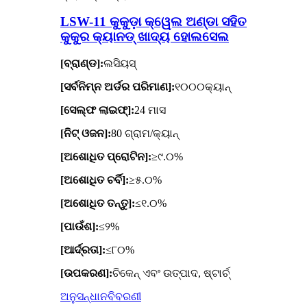
LSW-11 କୁକୁଡ଼ା କ୍ୱେଲ ଅଣ୍ଡା ସହିତ
କୁକୁର କ୍ୟାନଡ୍ ଖାଦ୍ୟ ହୋଲସେଲ
[ବ୍ରାଣ୍ଡ]:
ଲସିୟସ୍
[ସର୍ବନିମ୍ନ ଅର୍ଡର ପରିମାଣ]:
୧୦୦୦କ୍ୟାନ୍
[ସେଲ୍ଫ ଲାଇଫ୍]:
24 ମାସ
[ନିଟ୍ ଓଜନ]:
80 ଗ୍ରାମ/କ୍ୟାନ୍
[ଅଶୋଧିତ ପ୍ରୋଟିନ]:
≥୯.୦%
[ଅଶୋଧିତ ଚର୍ବି]:
≥୫.୦%
[ଅଶୋଧିତ ତନ୍ତୁ]:
≤୧.୦%
[ପାଉଁଶ]:
≤୨%
[ଆର୍ଦ୍ରତା]:
≤୮୦%
[ଉପକରଣ]:
ଚିକେନ୍ ଏବଂ ଉତ୍ପାଦ, ଷ୍ଟାର୍ଚ୍
ଅନୁସନ୍ଧାନ
ବିବରଣୀ