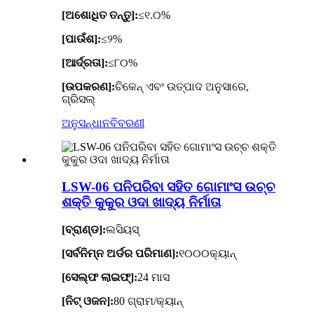
[ଅଶୋଧିତ ତନ୍ତୁ]:
≤୧.୦%
[ପାଉଁଶ]:
≤୨%
[ଆର୍ଦ୍ରତା]:
≤୮୦%
[ଉପକରଣ]:
ଚିକେନ୍ ଏବଂ ଉତ୍ପାଦ ଅନୁସାରେ,
ଗ୍ରିସଲ୍
ଅନୁସନ୍ଧାନ
ବିବରଣୀ
LSW-06 ପନିପରିବା ସହିତ ଗୋମାଂସ ଉଚ୍ଚ
ଶକ୍ତି କୁକୁର ଓଦା ଖାଦ୍ୟ ନିର୍ମାତା
[ବ୍ରାଣ୍ଡ]:
ଲସିୟସ୍
[ସର୍ବନିମ୍ନ ଅର୍ଡର ପରିମାଣ]:
୧୦୦୦କ୍ୟାନ୍
[ସେଲ୍ଫ ଲାଇଫ୍]:
24 ମାସ
[ନିଟ୍ ଓଜନ]:
80 ଗ୍ରାମ/କ୍ୟାନ୍