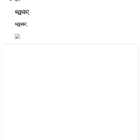
ୱେଚାଟ୍
ୱେଚାଟ୍