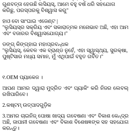
ଗୁଣବତ୍ତା ହେଉଛି ଲସିୟସ୍, ଆମେ ବହୁ ବର୍ଷ ଧରି ସହଯୋଗ
କରିଛୁ, ପରସ୍ପରକୁ ବିଶ୍ୱାସ କରୁ"
ହାଓ ବୋ ସାଂଘାଇ ଏଜେଣ୍ଟ |
"ଲୁସିୟସ୍‌ର ସକ୍ରିୟ ଏବଂ ସକାରାତ୍ମକ ମନୋଭାବ ଅଛି, ଏହା ଆମ
ଏବଂ ବଜାରର ବିଶ୍ୱାସଯୋଗ୍ୟ।"
ଡଙ୍ଗ୍ କିଙ୍ଗ୍ହାଇ ମହାପ୍ରବନ୍ଧକ
"ଲୁସିୟସ୍, କେବଳ ଏକ ବ୍ରାଣ୍ଡ ନୁହେଁ, ଏହା ସ୍ୱାସ୍ଥ୍ୟ, ସୁରକ୍ଷା,
ପୁଷ୍ଟିସାର ମଧ୍ୟ ସମାନ, ମୁଁ ଏଥିପାଇଁ ବହୁତ ଗର୍ବିତ।"
୧.OEM ପ୍ୟାକେଜ ।
ଆପଣ ଆମର ଦ୍ୱାରା ମୁଦ୍ରିତ ଏବଂ ପ୍ୟାକିଂ କରି ନିଜର ଲେବଲ୍
ରଖିପାରିବେ।
2.
କଷ୍ଟମ୍ ଉତ୍ପାଦଗୁଡ଼ିକ
3.
ଆମର ଚାଇନିଜ୍ ପୋଷା ଖାଦ୍ୟ ଗବେଷଣା ଏବଂ ବିକାଶ କେନ୍ଦ୍ର
ଅଛି, ଜାପାନୀ ଗବେଷଣା ଏବଂ ବିକାଶ ବିଶେଷଜ୍ଞଙ୍କ ସହ ସହଯୋଗ
କରନ୍ତୁ।