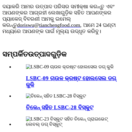
ଦୟାକରି ଆମର ଉତ୍ପାଦ ପରିସର ସମୀକ୍ଷା କରନ୍ତୁ ଏବଂ
ଆପଣଙ୍କର ଆଗ୍ରହୀ ଲେଖାଗୁଡ଼ିକ ସହିତ ଆପଣଙ୍କର
ପ୍ୟାକେଜ୍ ବିବରଣୀ ଆମକୁ ଇମେଲ୍
କରନ୍ତୁ
doriswu@tianchengfood.com
, ଆମେ 24 ଘଣ୍ଟା
ମଧ୍ୟରେ ଆପଣଙ୍କ ପାଇଁ ମୂଲ୍ୟ ଉଦ୍ଧୃତ କରିବୁ।
ସମ୍ପର୍କିତ
ଉତ୍ପାଦଗୁଡ଼ିକ
LSBC-09 ଚାଉଳ କ୍ରଷ୍ଟ ହୋଲସେଲ ଡଗ୍
କୁକି
ଚିକେନ୍ ସହିତ LSBC-28 ବିସ୍କୁଟ