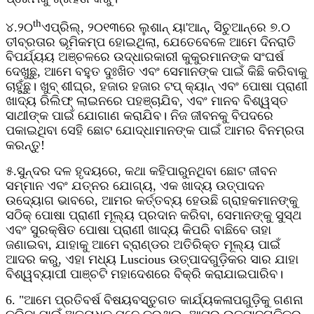
th
୪.୨୦
ଏପ୍ରିଲ୍, ୨୦୧୩ରେ ଲୁଶାନ୍ ୟା'ଆନ୍, ସିଚୁଆନ୍‌ରେ ୭.୦
ତୀବ୍ରତାର ଭୂମିକମ୍ପ ହୋଇଥିଲା, ଯେତେବେଳେ ଆମେ ଦିନରାତି
ବିପର୍ଯ୍ୟୟ ଅଞ୍ଚଳରେ ଉଦ୍ଧାରକାରୀ କୁକୁରମାନଙ୍କ ସଂଘର୍ଷ
ଦେଖୁଛୁ, ଆମେ ବହୁତ ଦୁଃଖିତ ଏବଂ ସେମାନଙ୍କ ପାଇଁ କିଛି କରିବାକୁ
ଚାହୁଁଛୁ। ଖୁବ୍ ଶୀଘ୍ର, ହଜାର ହଜାର ଟପ୍ କ୍ୟାନ୍ ଏବଂ ପୋଷା ପ୍ରାଣୀ
ଖାଦ୍ୟ ରିଲିଫ୍ ଲାଇନରେ ପହଞ୍ଚାଯିବ, ଏବଂ ମାନବ ବିଶ୍ୱସ୍ତ
ସାଥୀଙ୍କ ପାଇଁ ଯୋଗାଣ କରାଯିବ। ନିଜ ଜୀବନକୁ ବିପଦରେ
ପକାଇଥିବା ସେହି ଛୋଟ ଯୋଦ୍ଧାମାନଙ୍କ ପାଇଁ ଆମର ବିନମ୍ରତା
କରନ୍ତୁ!
୫.ସୁନ୍ଦର ଦଳ ହୃଦୟରେ, କଥା କହିପାରୁନଥିବା ଛୋଟ ଜୀବନ
ସମ୍ମାନ ଏବଂ ଯତ୍ନର ଯୋଗ୍ୟ, ଏକ ଖାଦ୍ୟ ଉତ୍ପାଦନ
ଉଦ୍ୟୋଗ ଭାବରେ, ଆମର କର୍ତ୍ତବ୍ୟ ହେଉଛି ଗ୍ରାହକମାନଙ୍କୁ
ସଠିକ୍ ପୋଷା ପ୍ରାଣୀ ମୂଲ୍ୟ ପ୍ରଦାନ କରିବା, ସେମାନଙ୍କୁ ସୁସ୍ଥ
ଏବଂ ସୁରକ୍ଷିତ ପୋଷା ପ୍ରାଣୀ ଖାଦ୍ୟ କିପରି ବାଛିବେ ତାହା
ଜଣାଇବା, ଯାହାକୁ ଆମେ ବ୍ରାଣ୍ଡର ଅତିରିକ୍ତ ମୂଲ୍ୟ ପାଇଁ
ଆଦର କରୁ, ଏହା ମଧ୍ୟ Luscious ଉତ୍ପାଦଗୁଡ଼ିକର ସାର ଯାହା
ବିଶ୍ୱବ୍ୟାପୀ ପାଞ୍ଚଟି ମହାଦେଶରେ ବିକ୍ରି କରାଯାଇପାରିବ।
6. "ଆମେ ପ୍ରତିବର୍ଷ ବିଷୟବସ୍ତୁଗତ କାର୍ଯ୍ୟକଳାପଗୁଡ଼ିକୁ ଗଣନା