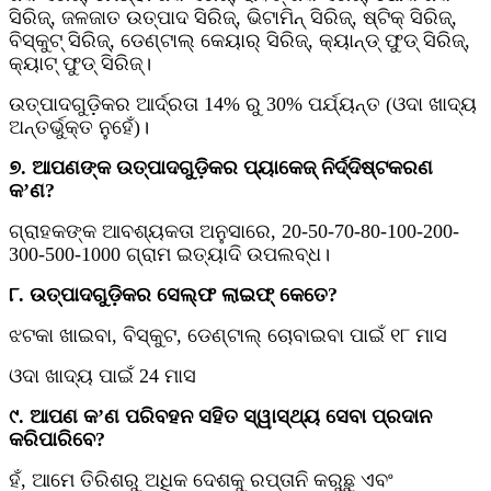
ସିରିଜ୍, ଜଳଜାତ ଉତ୍ପାଦ ସିରିଜ୍, ଭିଟାମିନ୍ ସିରିଜ୍, ଷ୍ଟିକ୍ ସିରିଜ୍,
ବିସ୍କୁଟ୍ ସିରିଜ୍, ଡେଣ୍ଟାଲ୍ କେୟାର୍ ସିରିଜ୍, କ୍ୟାନ୍ଡ୍ ଫୁଡ୍ ସିରିଜ୍,
କ୍ୟାଟ୍ ଫୁଡ୍ ସିରିଜ୍।
ଉତ୍ପାଦଗୁଡ଼ିକର ଆର୍ଦ୍ରତା 14% ରୁ 30% ପର୍ଯ୍ୟନ୍ତ (ଓଦା ଖାଦ୍ୟ
ଅନ୍ତର୍ଭୁକ୍ତ ନୁହେଁ)।
୭. ଆପଣଙ୍କ ଉତ୍ପାଦଗୁଡ଼ିକର ପ୍ୟାକେଜ୍ ନିର୍ଦ୍ଦିଷ୍ଟକରଣ
କ’ଣ?
ଗ୍ରାହକଙ୍କ ଆବଶ୍ୟକତା ଅନୁସାରେ, 20-50-70-80-100-200-
300-500-1000 ଗ୍ରାମ ଇତ୍ୟାଦି ଉପଲବ୍ଧ।
୮. ଉତ୍ପାଦଗୁଡ଼ିକର ସେଲ୍ଫ ଲାଇଫ୍ କେତେ?
ଝଟକା ଖାଇବା, ବିସ୍କୁଟ, ଡେଣ୍ଟାଲ୍ ଚୋବାଇବା ପାଇଁ ୧୮ ମାସ
ଓଦା ଖାଦ୍ୟ ପାଇଁ 24 ମାସ
୯. ଆପଣ କ’ଣ ପରିବହନ ସହିତ ସ୍ୱାସ୍ଥ୍ୟ ସେବା ପ୍ରଦାନ
କରିପାରିବେ?
ହଁ, ଆମେ ତିରିଶରୁ ଅଧିକ ଦେଶକୁ ରପ୍ତାନି କରୁଛୁ ଏବଂ