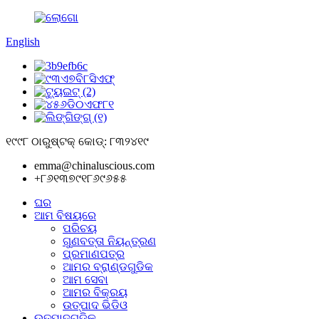
English
୧୯୯୮ ଠାରୁ
ଷ୍ଟକ୍ କୋଡ୍: ୮୩୨୪୧୯
emma@chinaluscious.com
+୮୬୧୩୭୯୧୮୬୯୬୫୫
ଘର
ଆମ ବିଷୟରେ
ପରିଚୟ
ଗୁଣବତ୍ତା ନିୟନ୍ତ୍ରଣ
ପ୍ରମାଣପତ୍ର
ଆମର ବ୍ରାଣ୍ଡଗୁଡିକ
ଆମ ସେବା
ଆମର ବିକ୍ରୟ
ଉତ୍ପାଦ ଭିଡିଓ
ଉତ୍ପାଦଗୁଡ଼ିକ