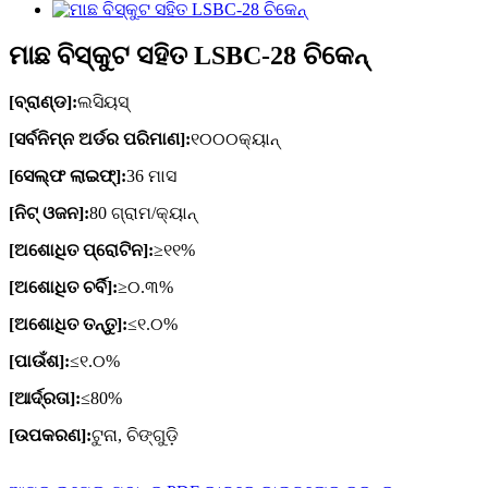
ମାଛ ବିସ୍କୁଟ ସହିତ LSBC-28 ଚିକେନ୍
[ବ୍ରାଣ୍ଡ]:
ଲସିୟସ୍
[ସର୍ବନିମ୍ନ ଅର୍ଡର ପରିମାଣ]:
୧୦୦୦କ୍ୟାନ୍
[ସେଲ୍ଫ ଲାଇଫ୍]:
36 ମାସ
[ନିଟ୍ ଓଜନ]:
80 ଗ୍ରାମ/କ୍ୟାନ୍
[ଅଶୋଧିତ ପ୍ରୋଟିନ]:
≥୧୧%
[ଅଶୋଧିତ ଚର୍ବି]:
≥୦.୩%
[ଅଶୋଧିତ ତନ୍ତୁ]:
≤୧.୦%
[ପାଉଁଶ]:
≤୧.୦%
[ଆର୍ଦ୍ରତା]:
≤80%
[ଉପକରଣ]:
ଟୁନା, ଚିଙ୍ଗୁଡ଼ି