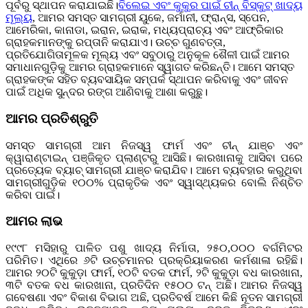
ପୂର୍ବରୁ ସ୍ଥାପନ କରାଯାଇଛି।
ବିଲେଇ ଏବଂ କୁକୁର ପାଇଁ ଚୀନ୍ ବିସ୍କୁଟ୍ ଖାଦ୍ୟ
ମୂଲ୍ୟ
, ଆମର ସମସ୍ତ ସାମଗ୍ରୀ ୟୁକେ, ଜର୍ମାନୀ, ଫ୍ରାନ୍ସ, ସ୍ପେନ,
ଆମେରିକା, କାନାଡା, ଇରାନ, ଇରାକ, ମଧ୍ୟପ୍ରାଚ୍ୟ ଏବଂ ଆଫ୍ରିକାର
ଗ୍ରାହକମାନଙ୍କୁ ରପ୍ତାନି କରାଯାଏ। ଉଚ୍ଚ ଗୁଣବତ୍ତା,
ପ୍ରତିଯୋଗିତାମୂଳକ ମୂଲ୍ୟ ଏବଂ ସବୁଠାରୁ ଅନୁକୂଳ ଶୈଳୀ ପାଇଁ ଆମର
ସମାଧାନଗୁଡ଼ିକୁ ଆମର ଗ୍ରାହକମାନେ ସ୍ୱାଗତ କରିଛନ୍ତି। ଆମେ ସମସ୍ତ
ଗ୍ରାହକଙ୍କ ସହିତ ବ୍ୟବସାୟିକ ସମ୍ପର୍କ ସ୍ଥାପନ କରିବାକୁ ଏବଂ ଜୀବନ
ପାଇଁ ଅଧିକ ସୁନ୍ଦର ରଙ୍ଗ ଆଣିବାକୁ ଆଶା କରୁଛୁ।
ଆମର ପ୍ରତିଶ୍ରୁତି
ସମସ୍ତ ସାମଗ୍ରୀ ଆମ ନିଜସ୍ୱ ଫାର୍ମ ଏବଂ ଚୀନ୍ ଯାଞ୍ଚ ଏବଂ
କ୍ୱାରାଣ୍ଟାଇନ୍ ପଞ୍ଜିକୃତ ପ୍ଲାଣ୍ଟରୁ ଆସିଛି। କାରଖାନାକୁ ଆସିବା ପରେ
ପ୍ରତ୍ୟେକ ବ୍ୟାଚ୍ ସାମଗ୍ରୀ ଯାଞ୍ଚ କରାଯିବ। ଆମେ ବ୍ୟବହାର କରୁଥିବା
ସାମଗ୍ରୀଗୁଡ଼ିକ ୧୦୦% ପ୍ରାକୃତିକ ଏବଂ ସ୍ୱାସ୍ଥ୍ୟକର ବୋଲି ନିଶ୍ଚିତ
କରିବା ପାଇଁ।
ଆମର ଲାଭ
୧୯୯୮ ମସିହାରୁ ପାଳିତ ପଶୁ ଖାଦ୍ୟ ନିର୍ମାତା, ୨୫୦,୦୦୦ ବର୍ଗମିଟର
ପରିମିତ। ଏଥିରେ ୬ଟି ଉଚ୍ଚମାନର ପ୍ରକ୍ରିୟାକରଣ କର୍ମଶାଳା ରହିଛି।
ଆମର ୨୦ଟି କୁକୁଡ଼ା ଫାର୍ମ, ୧୦ଟି ବତକ ଫାର୍ମ, ୨ଟି କୁକୁଡ଼ା ବଧ କାରଖାନା,
୩ଟି ବତକ ବଧ କାରଖାନା, ପ୍ରତିଦିନ ୧୫୦୦ ଟନ୍ ଅଛି। ଆମର ନିଜସ୍ୱ
ଗବେଷଣା ଏବଂ ବିକାଶ ବିଭାଗ ଅଛି, ପ୍ରତିବର୍ଷ ଆମେ କିଛି ନୂତନ ସାମଗ୍ରୀ