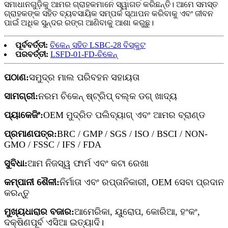
ସମାଧାନଗୁଡ଼ିକୁ ଆମର ଗ୍ରାହକମାନେ ସ୍ୱାଗତ କରିଛନ୍ତି। ଆମେ ସମସ୍ତ
ଗ୍ରାହକଙ୍କ ସହିତ ବ୍ୟବସାୟିକ ସମ୍ପର୍କ ସ୍ଥାପନ କରିବାକୁ ଏବଂ ଜୀବନ
ପାଇଁ ଅଧିକ ସୁନ୍ଦର ରଙ୍ଗ ଆଣିବାକୁ ଆଶା କରୁଛୁ।
ପୂର୍ବବର୍ତ୍ତୀ:
ଚିକେନ୍ ସହିତ LSBC-28 ବିସ୍କୁଟ
ପରବର୍ତ୍ତୀ:
LSFD-01-FD-ଚିକେନ୍
ପଠାଣ:
ସମୁଦ୍ର ମାଲ ପରିବହନ ସହାୟତା
ସାମଗ୍ରୀ:
ନରମ ଚିକେନ୍ ଷ୍ଟ୍ରିପ୍ ବଲ୍କ ଡଗ୍ ଖାଦ୍ୟ
ପ୍ୟାକେଜିଂ:
OEM ମୁଦ୍ରିତ ପଲିବ୍ୟାଗ୍ ଏବଂ ଆମର ବ୍ରାଣ୍ଡ
ପ୍ରମାଣପତ୍ର:
BRC / GMP / SGS / ISO / BSCI / NON-
GMO / FSSC / IFS / FDA
ସୁବିଧା:
ଆମ ନିଜସ୍ୱ ଫାର୍ମ ଏବଂ କଟା ରେଖା
କମ୍ପାନୀ ଶୈଳୀ:
ନିର୍ମାତା ଏବଂ ରପ୍ତାନିକାରୀ, OEM ସେବା ପ୍ରଦାନ
କରନ୍ତୁ
ମୁଖ୍ୟଧାରାର ବଜାର:
ଆମେରିକା, ୟୁରୋପ, କୋରିଆ, ହଂକଂ,
ଦକ୍ଷିଣପୂର୍ବ ଏସିଆ ଇତ୍ୟାଦି।