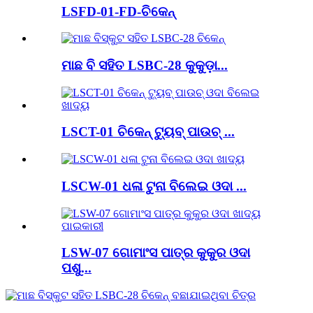
LSFD-01-FD-ଚିକେନ୍
ମାଛ ବି ସହିତ LSBC-28 କୁକୁଡ଼ା...
LSCT-01 ଚିକେନ୍ ଟ୍ୟୁବ୍ ପାଉଚ୍ ...
LSCW-01 ଧଳା ଟୁନା ବିଲେଇ ଓଦା ...
LSW-07 ଗୋମାଂସ ପାତ୍ର କୁକୁର ଓଦା
ପଶୁ...