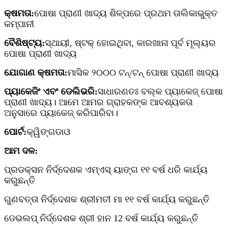
କ୍ଷମତା:
ପୋଷା ପ୍ରାଣୀ ଖାଦ୍ୟ ଶିଳ୍ପରେ ପ୍ରଥମ ତାଲିକାଭୁକ୍ତ
କମ୍ପାନୀ
ବୈଶିଷ୍ଟ୍ୟ:
ସ୍ଥାୟୀ, ଷ୍ଟକ୍ ହୋଇଥିବା, କାରଖାନା ପୂର୍ବ ମୂଲ୍ୟର
ପୋଷା ପ୍ରାଣୀ ଖାଦ୍ୟ
ଯୋଗାଣ କ୍ଷମତା:
ମାସିକ ୨୦୦୦ ଟନ୍/ଟନ୍ ପୋଷା ପ୍ରାଣୀ ଖାଦ୍ୟ
ପ୍ୟାକେଜିଂ ଏବଂ ଡେଲିଭରି:
ସାଧାରଣତଃ ବଲ୍କ ପ୍ୟାକେଜ୍ ପୋଷା
ପ୍ରାଣୀ ଖାଦ୍ୟ। ଆମେ ଆମର ଗ୍ରାହକଙ୍କ ଆବଶ୍ୟକତା
ଅନୁସାରେ ପ୍ୟାକେଜ୍ କରିପାରିବା।
ପୋର୍ଟ:
କ୍ୱିଙ୍ଗଡାଓ
ଆମ ଦଳ:
ପ୍ରଡକ୍ସନ ନିର୍ଦ୍ଦେଶକ ଏମ୍ଏସ୍ ୟାଙ୍ଗ ୧୧ ବର୍ଷ ଧରି କାର୍ଯ୍ୟ
କରୁଛନ୍ତି
ଗୁଣବତ୍ତା ନିର୍ଦ୍ଦେଶକ ଶ୍ରୀମତୀ ମା ୧୧ ବର୍ଷ କାର୍ଯ୍ୟ କରୁଛନ୍ତି
ଡେଭଲପ୍ ନିର୍ଦ୍ଦେଶକ ଶ୍ରୀ ହାନ 12 ବର୍ଷ କାର୍ଯ୍ୟ କରୁଛନ୍ତି