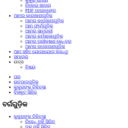
କୁକୁର ଖାଦ୍ୟ
ବିଲେଇ ଖାଦ୍ୟ
PDF ଡାଉନଲୋଡ୍
ଆମର କାରଖାନାଗୁଡ଼ିକ
ଆମର କାରଖାନାଗୁଡ଼ିକ
ଆମ ଫାର୍ମଗୁଡ଼ିକ
ଆମର ସାମଗ୍ରୀ
ଆମର କର୍ମଶାଳାଗୁଡ଼ିକ
ଆମର ପରୀକ୍ଷଣ କେନ୍ଦ୍ର
ଆମର ଉପକରଣଗୁଡିକ
ଆମ ସହିତ ଯୋଗାଯୋଗ କରନ୍ତୁ
ସମାଚାର
ଉତ୍ସ
ବିଷୟ
ଘର
ଉତ୍ପାଦଗୁଡ଼ିକ
କୁକୁରଙ୍କ ଚିକିତ୍ସା
ବିସ୍କୁଟ ସିରିଜ୍
ବର୍ଗଗୁଡ଼ିକ
କୁକୁରଙ୍କ ଚିକିତ୍ସା
ଚିକେନ୍ ଜର୍କି ସିରିଜ୍
ଡକ୍ ଜର୍କି ସିରିଜ୍