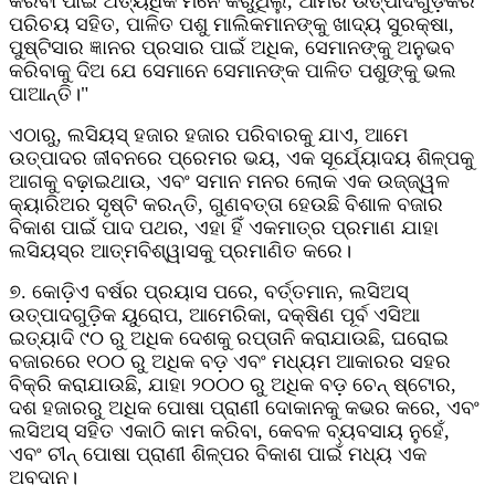
କରିବା ପାଇଁ ଅତ୍ୟଧିକ ମନେ କରୁଥିଲୁ, ଆମର ଉତ୍ପାଦଗୁଡ଼ିକର
ପରିଚୟ ସହିତ, ପାଳିତ ପଶୁ ମାଲିକମାନଙ୍କୁ ଖାଦ୍ୟ ସୁରକ୍ଷା,
ପୁଷ୍ଟିସାର ଜ୍ଞାନର ପ୍ରସାର ପାଇଁ ଅଧିକ, ସେମାନଙ୍କୁ ଅନୁଭବ
କରିବାକୁ ଦିଅ ଯେ ସେମାନେ ସେମାନଙ୍କ ପାଳିତ ପଶୁଙ୍କୁ ଭଲ
ପାଆନ୍ତି।"
ଏଠାରୁ, ଲସିୟସ୍ ହଜାର ହଜାର ପରିବାରକୁ ଯାଏ, ଆମେ
ଉତ୍ପାଦର ଜୀବନରେ ପ୍ରେମର ଭୟ, ଏକ ସୂର୍ଯ୍ୟୋଦୟ ଶିଳ୍ପକୁ
ଆଗକୁ ବଢ଼ାଇଥାଉ, ଏବଂ ସମାନ ମନର ଲୋକ ଏକ ଉଜ୍ଜ୍ୱଳ
କ୍ୟାରିଅର ସୃଷ୍ଟି କରନ୍ତି, ଗୁଣବତ୍ତା ହେଉଛି ବିଶାଳ ବଜାର
ବିକାଶ ପାଇଁ ପାଦ ପଥର, ଏହା ହିଁ ଏକମାତ୍ର ପ୍ରମାଣ ଯାହା
ଲସିୟସ୍‌ର ଆତ୍ମବିଶ୍ୱାସକୁ ପ୍ରମାଣିତ କରେ।
୭. କୋଡ଼ିଏ ବର୍ଷର ପ୍ରୟାସ ପରେ, ବର୍ତ୍ତମାନ, ଲସିଅସ୍
ଉତ୍ପାଦଗୁଡ଼ିକ ୟୁରୋପ, ଆମେରିକା, ଦକ୍ଷିଣ ପୂର୍ବ ଏସିଆ
ଇତ୍ୟାଦି ୯୦ ରୁ ଅଧିକ ଦେଶକୁ ରପ୍ତାନି କରାଯାଉଛି, ଘରୋଇ
ବଜାରରେ ୧୦୦ ରୁ ଅଧିକ ବଡ଼ ଏବଂ ମଧ୍ୟମ ଆକାରର ସହର
ବିକ୍ରି କରାଯାଉଛି, ଯାହା ୨୦୦୦ ରୁ ଅଧିକ ବଡ଼ ଚେନ୍ ଷ୍ଟୋର,
ଦଶ ହଜାରରୁ ଅଧିକ ପୋଷା ପ୍ରାଣୀ ଦୋକାନକୁ କଭର କରେ, ଏବଂ
ଲସିଅସ୍ ସହିତ ଏକାଠି କାମ କରିବା, କେବଳ ବ୍ୟବସାୟ ନୁହେଁ,
ଏବଂ ଚୀନ୍ ପୋଷା ପ୍ରାଣୀ ଶିଳ୍ପର ବିକାଶ ପାଇଁ ମଧ୍ୟ ଏକ
ଅବଦାନ।