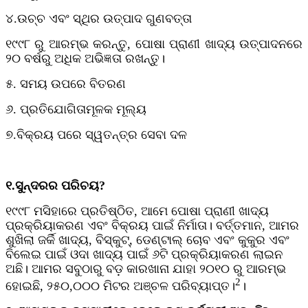
୪.ଉଚ୍ଚ ଏବଂ ସ୍ଥିର ଉତ୍ପାଦ ଗୁଣବତ୍ତା
୧୯୯୮ ରୁ ଆରମ୍ଭ କରନ୍ତୁ, ପୋଷା ପ୍ରାଣୀ ଖାଦ୍ୟ ଉତ୍ପାଦନରେ
୨୦ ବର୍ଷରୁ ଅଧିକ ଅଭିଜ୍ଞତା ରଖନ୍ତୁ।
୫. ସମୟ ଉପରେ ବିତରଣ
୬. ପ୍ରତିଯୋଗିତାମୂଳକ ମୂଲ୍ୟ
୭.ବିକ୍ରୟ ପରେ ସ୍ୱତନ୍ତ୍ର ସେବା ଦଳ
୧.ସୁନ୍ଦରର ପରିଚୟ?
୧୯୯୮ ମସିହାରେ ପ୍ରତିଷ୍ଠିତ, ଆମେ ପୋଷା ପ୍ରାଣୀ ଖାଦ୍ୟ
ପ୍ରକ୍ରିୟାକରଣ ଏବଂ ବିକ୍ରୟ ପାଇଁ ନିର୍ମାତା। ବର୍ତ୍ତମାନ, ଆମର
ଶୁଖିଲା ଜର୍କି ଖାଦ୍ୟ, ବିସ୍କୁଟ୍, ଡେଣ୍ଟାଲ୍ ଚୋବ ଏବଂ କୁକୁର ଏବଂ
ବିଲେଇ ପାଇଁ ଓଦା ଖାଦ୍ୟ ପାଇଁ ୬ଟି ପ୍ରକ୍ରିୟାକରଣ ଲାଇନ
ଅଛି। ଆମର ସବୁଠାରୁ ବଡ଼ କାରଖାନା ଯାହା ୨୦୧୦ ରୁ ଆରମ୍ଭ
2
ହୋଇଛି, ୨୫୦,୦୦୦ ମିଟର ଅଞ୍ଚଳ ପରିବ୍ୟାପ୍ତ।
।