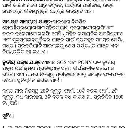
ପାଇଁ କାରଖାନାରେ ଧାତୁ ଚିହ୍ନଟ, ଆର୍ଦ୍ରତା ପରୀକ୍ଷା, ଉଚ୍ଚ
ତାପମାତ୍ରା ଜୀବାଣୁମୁକ୍ତି ଯନ୍ତ୍ର ଇତ୍ୟାଦି ଅଛି।
ସମାପ୍ତ ସାମଗ୍ରୀ ଯାଞ୍ଚ:
କାରଖାନା ବିକଶିତ
ହୋଇଛି
ପ୍ରୟୋଗଶାଳା
ସହିତ
ଗ୍ୟାସ୍ କ୍ରୋମାଟୋଗ୍ରାଫି
ଏବଂ
ତରଳ କ୍ରୋମାଟୋଗ୍ରାଫି ମେସିନ୍ ସହିତ ରାସାୟନିକ ଅବଶିଷ୍ଟାଂଶ
ଏବଂ ସୂକ୍ଷ୍ମଜୀବଗୁଡ଼ିକର ଯାଞ୍ଚ ପାଇଁ ବ୍ୟବହୃତ ସମସ୍ତ ମେସିନ୍
ମଧ୍ୟ। ପ୍ରକ୍ରିୟାଟି ଆରମ୍ଭରୁ ଶେଷ ପର୍ଯ୍ୟନ୍ତ ଯାଞ୍ଚ ଏବଂ
ନିୟନ୍ତ୍ରିତ ହୋଇଥାଏ।
ତୃତୀୟ ପକ୍ଷ ଯାଞ୍ଚ:
ଆମର SGS ଏବଂ PONY ଭଳି ତୃତୀୟ
ପକ୍ଷ ପରୀକ୍ଷଣ ପ୍ରତିଷ୍ଠାନ ସହିତ ଦୀର୍ଘକାଳୀନ ସହଯୋଗ
ରହିଛି। ଏହା ଆମର ନିଜସ୍ୱ ପରୀକ୍ଷାଗାରରୁ ସମସ୍ତ ଫଳାଫଳର
ବୈଧତା ସୁନିଶ୍ଚିତ କରିବା ପାଇଁ।
କମ୍ପାନୀର ନିଜସ୍ୱ 20ଟି କୁକୁଡ଼ା ଫାର୍ମ, 10ଟି ବତକ ଫାର୍ମ, 2ଟି
କୁକୁଡ଼ା ବଧ କାରଖାନା, 3ଟି ବତକ ବଧ କାରଖାନା, ପ୍ରତିଦିନ 1500
ଟନ୍ ଅଛି।
ସୁବିଧା
1. "ଆମକୁ ମାନବ ସୁରକ୍ଷା ଏବଂ ଗୁଣାତ୍ମକ ମାନଦଣ୍ଡ ଅନୁସାରେ