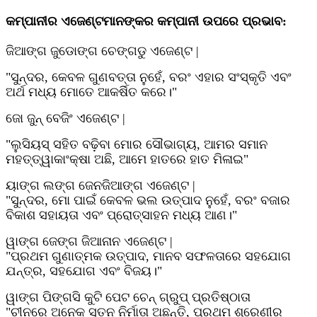
କମ୍ପାନୀର ଏଜେଣ୍ଟମାନଙ୍କର କମ୍ପାନୀ ଉପରେ ପ୍ରଭାବ:
ଜିଆଙ୍ଗ ଜୁଡୋଙ୍ଗ ଚେଙ୍ଗଡୁ ଏଜେଣ୍ଟ |
"ସୁନ୍ଦର, କେବଳ ଗୁଣବତ୍ତା ନୁହେଁ, ବରଂ ଏହାର ସଂସ୍କୃତି ଏବଂ
ଅର୍ଥ ମଧ୍ୟ ମୋତେ ଆକର୍ଷିତ କରେ।"
ଜୋ ଜୁନ୍ ବେଜିଂ ଏଜେଣ୍ଟ |
"ଲୁସିୟସ୍ ସହିତ ବଢ଼ିବା ମୋର ସୌଭାଗ୍ୟ, ଆମର ସମାନ
ମହତ୍ତ୍ୱାକାଂକ୍ଷା ଅଛି, ଆମେ ହାତରେ ହାତ ମିଳାଇ"
ୟାଙ୍ଗ ଲଙ୍ଗ ଜେନଜିଆଙ୍ଗ ଏଜେଣ୍ଟ |
"ସୁନ୍ଦର, ମୋ ପାଇଁ କେବଳ ଭଲ ଉତ୍ପାଦ ନୁହେଁ, ବରଂ ବଜାର
ବିକାଶ ସହାୟତା ଏବଂ ପ୍ରୋତ୍ସାହନ ମଧ୍ୟ ଆଣ।"
ୱାଙ୍ଗ ଜେଙ୍ଗ ଜିଆନାନ ଏଜେଣ୍ଟ |
"ପ୍ରଥମ ଗୁଣାତ୍ମକ ଉତ୍ପାଦ, ମାନବ ସଫଳତାରେ ସହଯୋଗ
ଯନ୍ତ୍ର, ସହଯୋଗ ଏବଂ ବିଜୟ।"
ୱାଙ୍ଗ ପିଙ୍ଗସି କୁଟି ପେଟ ଚେନ୍ ଗ୍ରୁପ୍ ପ୍ରତିଷ୍ଠାତା
"ଚୀନରେ ଅନେକ ସ୍ତନ ନିର୍ମାତା ଅଛନ୍ତି, ପ୍ରଥମ ଶ୍ରେଣୀର