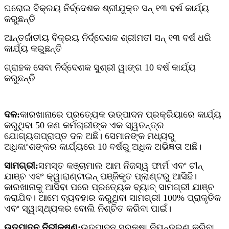
ଘରୋଇ ବିକ୍ରୟ ନିର୍ଦ୍ଦେଶକ ଶ୍ରୀଯୁକ୍ତ ସନ୍ ୧୩ ବର୍ଷ କାର୍ଯ୍ୟ
କରୁଛନ୍ତି
ଆନ୍ତର୍ଜାତୀୟ ବିକ୍ରୟ ନିର୍ଦ୍ଦେଶକ ଶ୍ରୀମତୀ ସନ୍ ୧୩ ବର୍ଷ ଧରି
କାର୍ଯ୍ୟ କରୁଛନ୍ତି
ଗ୍ରାହକ ସେବା ନିର୍ଦ୍ଦେଶକ ସୁଶ୍ରୀ ୱାଙ୍ଗ 10 ବର୍ଷ କାର୍ଯ୍ୟ
କରୁଛନ୍ତି
ଦଳ:
କାରଖାନାରେ ପ୍ରତ୍ୟେକ ଉତ୍ପାଦନ ପ୍ରକ୍ରିୟାରେ କାର୍ଯ୍ୟ
କରୁଥିବା 50 ଜଣ କର୍ମଚାରୀଙ୍କ ଏକ ସ୍ୱତନ୍ତ୍ର
ଯୋଗ୍ୟତାପ୍ରାପ୍ତ ଦଳ ଅଛି। ସେମାନଙ୍କ ମଧ୍ୟରୁ
ଅଧିକାଂଶଙ୍କର କାର୍ଯ୍ୟରେ 10 ବର୍ଷରୁ ଅଧିକ ଅଭିଜ୍ଞତା ଅଛି।
ସାମଗ୍ରୀ:
ସମସ୍ତ କଞ୍ଚାମାଲ ଆମ ନିଜସ୍ୱ ଫାର୍ମ ଏବଂ ଚୀନ୍
ଯାଞ୍ଚ ଏବଂ କ୍ୱାରାଣ୍ଟାଇନ୍ ପଞ୍ଜିକୃତ ପ୍ଲାଣ୍ଟରୁ ଆସିଛି।
କାରଖାନାକୁ ଆସିବା ପରେ ପ୍ରତ୍ୟେକ ବ୍ୟାଚ୍ ସାମଗ୍ରୀ ଯାଞ୍ଚ
କରାଯିବ। ଆମେ ବ୍ୟବହାର କରୁଥିବା ସାମଗ୍ରୀ 100% ପ୍ରାକୃତିକ
ଏବଂ ସ୍ୱାସ୍ଥ୍ୟକର ବୋଲି ନିଶ୍ଚିତ କରିବା ପାଇଁ।
ଉତ୍ପାଦନ ନିରୀକ୍ଷଣ:
ଉତ୍ପାଦନ ସୁରକ୍ଷା ନିୟନ୍ତ୍ରଣ କରିବା