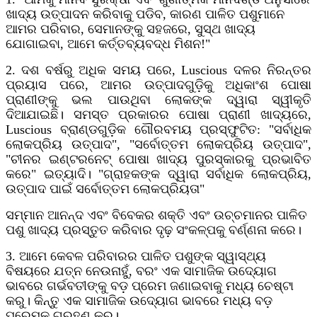
ଖାଦ୍ୟ ଉତ୍ପାଦନ କରିବାକୁ ପଡିବ, କାରଣ ପାଳିତ ପଶୁମାନେ
ଆମର ପରିବାର, ସେମାନଙ୍କୁ ସହଜରେ, ସୁସ୍ଥ ଖାଦ୍ୟ
ଯୋଗାଇବା, ଆମେ କର୍ତ୍ତବ୍ୟବଦ୍ଧ ମିଶନ!"
2. ଦଶ ବର୍ଷରୁ ଅଧିକ ସମୟ ପରେ, Luscious ଦଳର ନିରନ୍ତର
ପ୍ରୟାସ ପରେ, ଆମର ଉତ୍ପାଦଗୁଡ଼ିକୁ ଅଧିକାଂଶ ପୋଷା
ପ୍ରାଣୀଙ୍କୁ ଭଲ ପାଉଥିବା ଲୋକଙ୍କ ଦ୍ୱାରା ସ୍ୱୀକୃତି
ଦିଆଯାଇଛି। ସମସ୍ତ ପ୍ରକାରର ପୋଷା ପ୍ରାଣୀ ଖାଦ୍ୟରେ,
Luscious ବ୍ରାଣ୍ଡଗୁଡ଼ିକ ଗୌରବମୟ ପ୍ରସ୍ଫୁଟିତ: "ସର୍ବାଧିକ
ଲୋକପ୍ରିୟ ଉତ୍ପାଦ", "ସର୍ବୋତ୍ତମ ଲୋକପ୍ରିୟ ଉତ୍ପାଦ",
"ଚୀନର ଇଣ୍ଟରନେଟ୍ ପୋଷା ଖାଦ୍ୟ ପୁରସ୍କାରକୁ ପ୍ରଭାବିତ
କରେ" ଇତ୍ୟାଦି। "ଗ୍ରାହକଙ୍କ ଦ୍ୱାରା ସର୍ବାଧିକ ଲୋକପ୍ରିୟ,
ଉତ୍ପାଦ ପାଇଁ ସର୍ବୋତ୍ତମ ଲୋକପ୍ରିୟତା"
ସମ୍ମାନ ଆନନ୍ଦ ଏବଂ ବିବେକର ଶକ୍ତି ଏବଂ ଉଚ୍ଚମାନର ପାଳିତ
ପଶୁ ଖାଦ୍ୟ ପ୍ରସ୍ତୁତ କରିବାର ଦୃଢ଼ ସଂକଳ୍ପକୁ ବର୍ଣ୍ଣନା କରେ।
3. ଆମେ କେବଳ ପରିବାରର ପାଳିତ ପଶୁଙ୍କ ସ୍ୱାସ୍ଥ୍ୟ
ବିଷୟରେ ଯତ୍ନ ନେଉନାହୁଁ, ବରଂ ଏକ ସାମାଜିକ ଉଦ୍ୟୋଗ
ଭାବରେ ଗର୍ଭବତୀଙ୍କୁ ବଡ଼ ପ୍ରେମ ଜଣାଇବାକୁ ମଧ୍ୟ ଚେଷ୍ଟା
କରୁ। କିନ୍ତୁ ଏକ ସାମାଜିକ ଉଦ୍ୟୋଗ ଭାବରେ ମଧ୍ୟ ବଡ଼
ପ୍ରେମକୁ ଗ୍ରହଣ କରୁ।