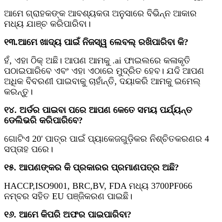
ଆମେ ଗ୍ରାହକଙ୍କ ଆବଶ୍ୟକତା ଅନୁସାରେ ବିଭିନ୍ନ ଆକାର
ମଧ୍ୟ ଯାଞ୍ଚ କରିପାରିବା।
୧୩.ଆମେ ଖାଦ୍ୟ ପାଇଁ ନିଜସ୍ୱ ଲେବଲ୍ ରଖିପାରିବା କି?
ହଁ, ଏହା ଠିକ୍ ଅଛି। ଆପଣ ଆମକୁ .ai ଫାଇଲରେ କଳାକୃତି
ପଠାଇପାରିବେ ଏବଂ ଏହା ଏଠାରେ ମୁଦ୍ରିତ ହେବ। ଯଦି ଆପଣ
ଅଧିକ ବିବରଣୀ ପାଇବାକୁ ଚାହାଁନ୍ତି, ଦୟାକରି ଆମକୁ ଇମେଲ୍
କରନ୍ତୁ।
୧୪. ଅର୍ଡର ପାଇବା ପରେ ଆପଣ କେତେ ସମୟ ପର୍ଯ୍ୟନ୍ତ
ଡେଲିଭରି କରିପାରିବେ?
ଗୋଟିଏ 20' ପାତ୍ର ପାଇଁ ପ୍ୟାକେଜଗୁଡ଼ିକର ନିଶ୍ଚିତକରଣର 4
ସପ୍ତାହ ପରେ।
୧୫. ଆପଣଙ୍କର କି ପ୍ରକାରର ପ୍ରମାଣପତ୍ର ଅଛି?
HACCP,ISO9001, BRC,BV, FDA ମଧ୍ୟ 3700PF066
ନମ୍ବର ସହିତ EU ପଞ୍ଜିକରଣ ପାଇଛି।
୧୬. ଆମେ କିପରି ଅଫର ପାଇପାରିବା?