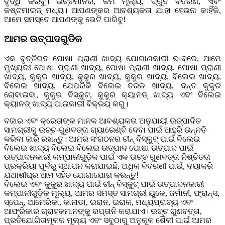
ବୃଦ୍ଧି କରିବୁ। ଉଚ୍ଚମାନର, କମ ମୂଲ୍ୟ, ଦ୍ରୁତ ବିତରଣ, ଏବଂ
କଷ୍ଟମାଇଜ୍ ମଧ୍ୟ। ଆପଣଙ୍କର ଆବଶ୍ୟକତା ଯାହା ହେଉନା କାହିଁକି,
ଆମେ ସମସ୍ତେ ଆପଣଙ୍କୁ ଭେଟି ପାରିବୁ!
ଆମର ଉତ୍ପାଦଗୁଡିକ
ଏକ ବୃତ୍ତିଗତ ପୋଷା ପ୍ରାଣୀ ଖାଦ୍ୟ ଯୋଗାଣକାରୀ ଭାବରେ, ଆମେ
ମୁଖ୍ୟତଃ ପୋଷା ପ୍ରାଣୀ ଖାଦ୍ୟ, ପୋଷା ପ୍ରାଣୀ ଖାଦ୍ୟ, ପୋଷା ପ୍ରାଣୀ
ଖାଦ୍ୟ, କୁକୁର ଖାଦ୍ୟ, କୁକୁର ଖାଦ୍ୟ, କୁକୁର ଖାଦ୍ୟ, ବିଲେଇ ଖାଦ୍ୟ,
ବିଲେଇ ଖାଦ୍ୟ, ଯେପରିକି ବିଲେଇ ତରଳ ଖାଦ୍ୟ, ଦନ୍ତ କୁକୁର
ଚୋବାଇବା, କୁକୁର ବିସ୍କୁଟ, କୁକୁର କ୍ୟାନଡ୍ ଖାଦ୍ୟ ଏବଂ ବିଲେଇ
କ୍ୟାନଡ୍ ଖାଦ୍ୟ ପାଇକାରୀ ବିକ୍ରୟ କରୁ।
ବଜାର ଏବଂ କ୍ରେତାଙ୍କ ମାନକ ଆବଶ୍ୟକତା ଅନୁଯାୟୀ ଉତ୍ପାଦିତ
ସାମଗ୍ରୀକୁ ଉଚ୍ଚ-ଗୁଣବତ୍ତା ଗ୍ୟାରେଣ୍ଟି ଦେବା ପାଇଁ ଆହୁରି ଉନ୍ନତି
କରିବା ଜାରି ରଖନ୍ତୁ। ଆମର ସଂଗଠନର ଚୀନ୍ ବିସ୍କୁଟ୍ ପାଇଁ ବିଲେଇ
ବିଲେଇ ଖାଦ୍ୟ ବିଲେଇ ବିଲେଇ ଉତ୍ପାଦ ପୋଷା ଉତ୍ପାଦ ପାଇଁ
ଉତ୍ପାଦନକାରୀ କମ୍ପାନୀଗୁଡ଼ିକ ପାଇଁ ଏକ ଉଚ୍ଚ ଗୁଣବତ୍ତା ନିଶ୍ଚିତତା
ପ୍ରକ୍ରିୟା ପୂର୍ବରୁ ସ୍ଥାପନ କରାଯାଇଛି, ଅଧିକ ବିବରଣୀ ପାଇଁ, ଦୟାକରି
ଯଥାଶୀଘ୍ର ଆମ ସହିତ ଯୋଗାଯୋଗ କରନ୍ତୁ!
ବିଲେଇ ଏବଂ କୁକୁର ଖାଦ୍ୟ ପାଇଁ ଚୀନ୍ ବିସ୍କୁଟ୍ ପାଇଁ ଉତ୍ପାଦନକାରୀ
କମ୍ପାନୀଗୁଡ଼ିକ ମୂଲ୍ୟ, ଆମର ସମସ୍ତ ସାମଗ୍ରୀ ୟୁକେ, ଜର୍ମାନୀ, ଫ୍ରାନ୍ସ,
ସ୍ପେନ୍, ଆମେରିକା, କାନାଡା, ଇରାନ, ଇରାକ, ମଧ୍ୟପ୍ରାଚ୍ୟ ଏବଂ
ଆଫ୍ରିକାର ଗ୍ରାହକମାନଙ୍କୁ ରପ୍ତାନି କରାଯାଏ। ଉଚ୍ଚ ଗୁଣବତ୍ତା,
ପ୍ରତିଯୋଗିତାମୂଳକ ମୂଲ୍ୟ ଏବଂ ସବୁଠାରୁ ଅନୁକୂଳ ଶୈଳୀ ପାଇଁ ଆମର