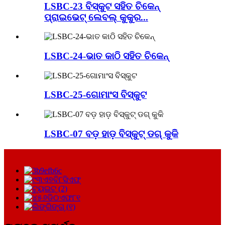
LSBC-23 ବିସ୍କୁଟ ସହିତ ଚିକେନ୍
ପ୍ରାଇଭେଟ୍ ଲେବଲ୍ କୁକୁର...
LSBC-24-ଭାତ କାଠି ସହିତ ଚିକେନ୍
LSBC-25-ଗୋମାଂସ ବିସ୍କୁଟ
LSBC-07 ବଡ଼ ହାଡ଼ ବିସ୍କୁଟ୍ ଡଗ୍ କୁକି