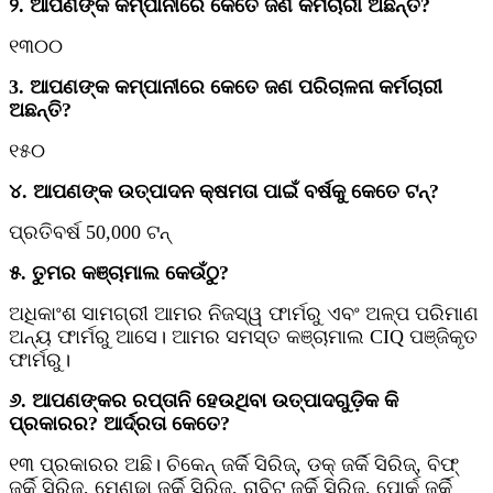
୨. ଆପଣଙ୍କ କମ୍ପାନୀରେ କେତେ ଜଣ କର୍ମଚାରୀ ଅଛନ୍ତି?
୧୩୦୦
3. ଆପଣଙ୍କ କମ୍ପାନୀରେ କେତେ ଜଣ ପରିଚାଳନା କର୍ମଚାରୀ
ଅଛନ୍ତି?
୧୫୦
୪. ଆପଣଙ୍କ ଉତ୍ପାଦନ କ୍ଷମତା ପାଇଁ ବର୍ଷକୁ କେତେ ଟନ୍?
ପ୍ରତିବର୍ଷ 50,000 ଟନ୍
୫. ତୁମର କଞ୍ଚାମାଲ କେଉଁଠୁ?
ଅଧିକାଂଶ ସାମଗ୍ରୀ ଆମର ନିଜସ୍ୱ ଫାର୍ମରୁ ଏବଂ ଅଳ୍ପ ପରିମାଣ
ଅନ୍ୟ ଫାର୍ମରୁ ଆସେ। ଆମର ସମସ୍ତ କଞ୍ଚାମାଲ CIQ ପଞ୍ଜିକୃତ
ଫାର୍ମରୁ।
୬. ଆପଣଙ୍କର ରପ୍ତାନି ହେଉଥିବା ଉତ୍ପାଦଗୁଡ଼ିକ କି
ପ୍ରକାରର? ଆର୍ଦ୍ରତା କେତେ?
୧୩ ପ୍ରକାରର ଅଛି। ଚିକେନ୍ ଜର୍କି ସିରିଜ୍, ଡକ୍ ଜର୍କି ସିରିଜ୍, ବିଫ୍
ଜର୍କି ସିରିଜ୍, ମେଣ୍ଢା ଜର୍କି ସିରିଜ୍, ରାବିଟ୍ ଜର୍କି ସିରିଜ୍, ପୋର୍କ ଜର୍କି