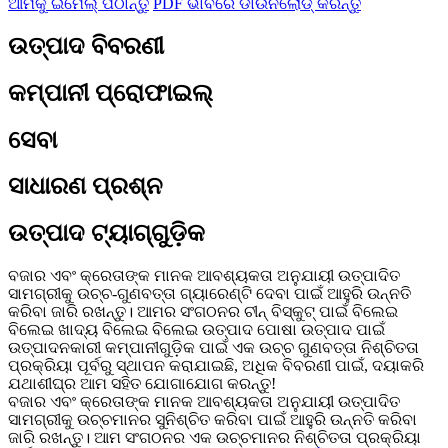
ଆମକୁ ଇମେଲ୍ ପଠାନ୍ତୁ
PDF ଭାବରେ ଡାଉନଲୋଡ୍ କରନ୍ତୁ
ଉତ୍ପାଦ ବିବରଣୀ
କମ୍ପାନୀ ପ୍ରୋଫାଇଲ୍
ସେବା
ସାଧାରଣ ପ୍ରଶ୍ନ
ଉତ୍ପାଦ ଟ୍ୟାଗ୍‌ଗୁଡ଼ିକ
ବଜାର ଏବଂ କ୍ରେତାଙ୍କ ମାନକ ଆବଶ୍ୟକତା ଅନୁଯାୟୀ ଉତ୍ପାଦିତ
ସାମଗ୍ରୀକୁ ଉଚ୍ଚ-ଗୁଣବତ୍ତା ଗ୍ୟାରେଣ୍ଟି ଦେବା ପାଇଁ ଆହୁରି ଉନ୍ନତି
କରିବା ଜାରି ରଖନ୍ତୁ। ଆମର ସଂଗଠନର ଚୀନ୍ ବିସ୍କୁଟ୍ ପାଇଁ ବିଲେଇ
ବିଲେଇ ଖାଦ୍ୟ ବିଲେଇ ବିଲେଇ ଉତ୍ପାଦ ପୋଷା ଉତ୍ପାଦ ପାଇଁ
ଉତ୍ପାଦନକାରୀ କମ୍ପାନୀଗୁଡ଼ିକ ପାଇଁ ଏକ ଉଚ୍ଚ ଗୁଣବତ୍ତା ନିଶ୍ଚିତତା
ପ୍ରକ୍ରିୟା ପୂର୍ବରୁ ସ୍ଥାପନ କରାଯାଇଛି, ଅଧିକ ବିବରଣୀ ପାଇଁ, ଦୟାକରି
ଯଥାଶୀଘ୍ର ଆମ ସହିତ ଯୋଗାଯୋଗ କରନ୍ତୁ!
ବଜାର ଏବଂ କ୍ରେତାଙ୍କ ମାନକ ଆବଶ୍ୟକତା ଅନୁଯାୟୀ ଉତ୍ପାଦିତ
ସାମଗ୍ରୀକୁ ଉଚ୍ଚମାନର ସୁନିଶ୍ଚିତ କରିବା ପାଇଁ ଆହୁରି ଉନ୍ନତି କରିବା
ଜାରି ରଖନ୍ତୁ। ଆମ ସଂଗଠନର ଏକ ଉଚ୍ଚମାନର ନିଶ୍ଚିତତା ପ୍ରକ୍ରିୟା