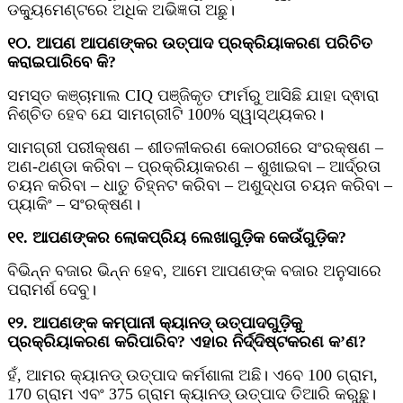
ଡକ୍ୟୁମେଣ୍ଟରେ ଅଧିକ ଅଭିଜ୍ଞତା ଅଛୁ।
୧୦. ଆପଣ ଆପଣଙ୍କର ଉତ୍ପାଦ ପ୍ରକ୍ରିୟାକରଣ ପରିଚିତ
କରାଇପାରିବେ କି?
ସମସ୍ତ କଞ୍ଚାମାଲ CIQ ପଞ୍ଜିକୃତ ଫାର୍ମରୁ ଆସିଛି ଯାହା ଦ୍ଵାରା
ନିଶ୍ଚିତ ହେବ ଯେ ସାମଗ୍ରୀଟି 100% ସ୍ୱାସ୍ଥ୍ୟକର।
ସାମଗ୍ରୀ ପରୀକ୍ଷଣ – ଶୀତଳୀକରଣ କୋଠରୀରେ ସଂରକ୍ଷଣ –
ଅଣ-ଥଣ୍ଡା କରିବା – ପ୍ରକ୍ରିୟାକରଣ – ଶୁଖାଇବା – ଆର୍ଦ୍ରତା
ଚୟନ କରିବା – ଧାତୁ ଚିହ୍ନଟ କରିବା – ଅଶୁଦ୍ଧତା ଚୟନ କରିବା –
ପ୍ୟାକିଂ – ସଂରକ୍ଷଣ।
୧୧. ଆପଣଙ୍କର ଲୋକପ୍ରିୟ ଲେଖାଗୁଡ଼ିକ କେଉଁଗୁଡ଼ିକ?
ବିଭିନ୍ନ ବଜାର ଭିନ୍ନ ହେବ, ଆମେ ଆପଣଙ୍କ ବଜାର ଅନୁସାରେ
ପରାମର୍ଶ ଦେବୁ।
୧୨. ଆପଣଙ୍କ କମ୍ପାନୀ କ୍ୟାନଡ୍ ଉତ୍ପାଦଗୁଡ଼ିକୁ
ପ୍ରକ୍ରିୟାକରଣ କରିପାରିବ? ଏହାର ନିର୍ଦ୍ଦିଷ୍ଟକରଣ କ’ଣ?
ହଁ, ଆମର କ୍ୟାନଡ୍ ଉତ୍ପାଦ କର୍ମଶାଳା ଅଛି। ଏବେ 100 ଗ୍ରାମ,
170 ଗ୍ରାମ ଏବଂ 375 ଗ୍ରାମ କ୍ୟାନଡ୍ ଉତ୍ପାଦ ତିଆରି କରୁଛୁ।