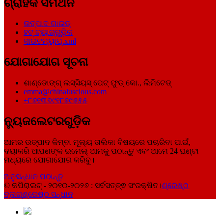
ଗ୍ରାହକ ସମର୍ଥନ
ଉତ୍ପାଦ ଗାଇଡ୍
ହଟ୍ ଟ୍ୟାଗ୍‌ଗୁଡ଼ିକ
ସାଇଟମ୍ୟାପ୍.xml
ଯୋଗାଯୋଗ ସୂଚନା
ଶାଣ୍ଡୋଙ୍ଗ୍ ଲସ୍ସିୟସ୍ ପେଟ୍ ଫୁଡ୍ କୋ., ଲିମିଟେଡ୍
emma@chinaluscious.com
+୮୬୧୩୭୯୧୮୬୯୬୫୫
ନ୍ୟୁଜଲେଟରଗୁଡ଼ିକ
ଆମର ଉତ୍ପାଦ କିମ୍ବା ମୂଲ୍ୟ ତାଲିକା ବିଷୟରେ ପଚାରିବା ପାଇଁ,
ଦୟାକରି ଆପଣଙ୍କ ଇମେଲ୍ ଆମକୁ ପଠାନ୍ତୁ ଏବଂ ଆମେ 24 ଘଣ୍ଟା
ମଧ୍ୟରେ ଯୋଗାଯୋଗ କରିବୁ।
ଅନୁସନ୍ଧାନ ପଠାନ୍ତୁ
© କପିରାଇଟ୍ - ୨୦୧୦-୨୦୨୬ : ସର୍ବସତ୍ତ୍ଵ ସଂରକ୍ଷିତ।
ଶ୍ରେଷ୍ଠ
ବ୍ଲଗ୍
ଶ୍ରେଷ୍ଠ ସନ୍ଧାନ