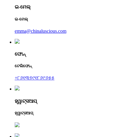
ଇ-ମେଲ୍
ଇ-ମେଲ୍
emma@chinaluscious.com
ଫୋନ୍
ଟେଲିଫୋନ୍
+୮୬୧୩୭୯୧୮୬୯୬୫୫
ହ୍ୱାଟ୍ସଆପ୍
ହ୍ୱାଟ୍ସଆପ୍